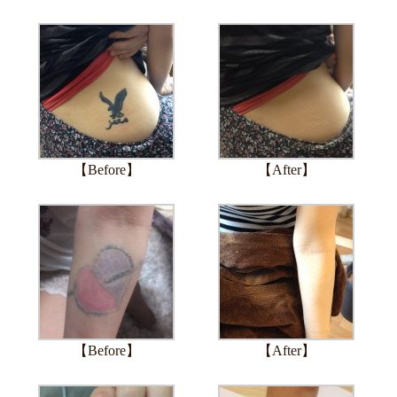
【Before】
【After】
【Before】
【After】