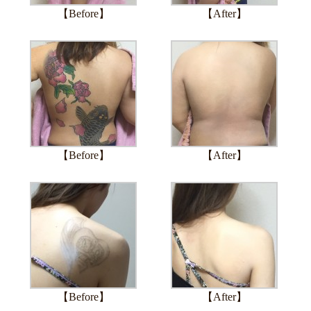
【Before】
【After】
【Before】
【After】
【Before】
【After】