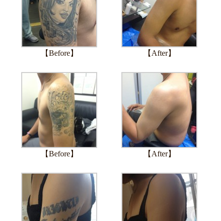
【Before】
【After】
【Before】
【After】