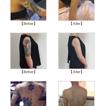
【Before】
【After】
【Before】
【After】