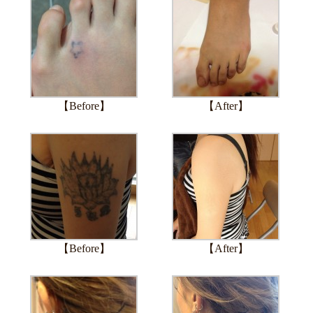
【Before】
【After】
【Before】
【After】