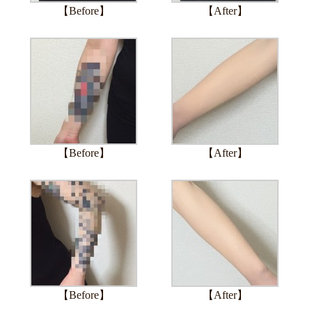
【Before】
【After】
【Before】
【After】
【Before】
【After】