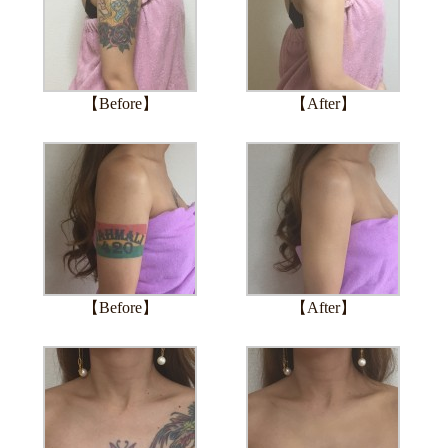
【Before】
【After】
【Before】
【After】