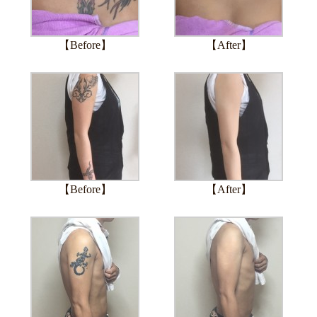
【Before】
【After】
【Before】
【After】