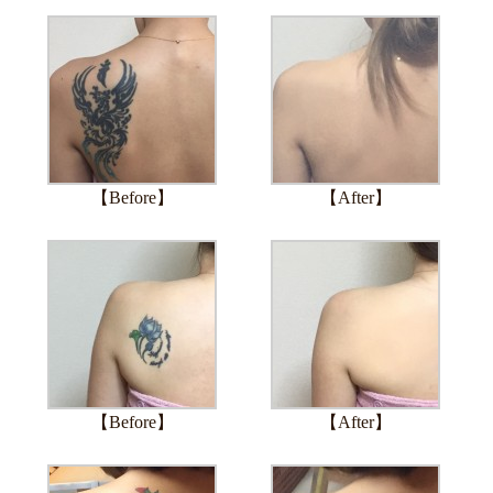
【Before】
【After】
【Before】
【After】