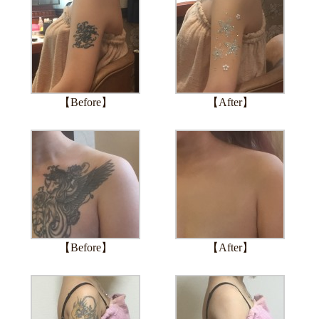
【Before】
【After】
【Before】
【After】