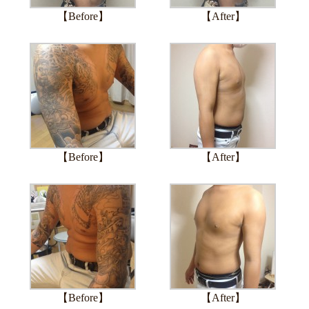
【Before】
【After】
【Before】
【After】
【Before】
【After】