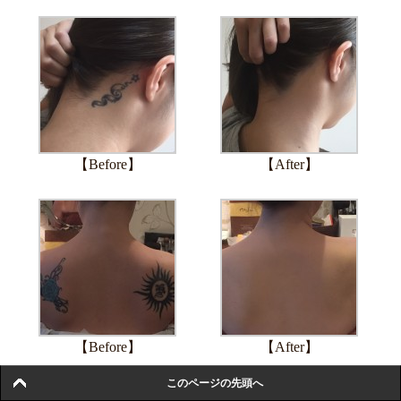
【Before】
【After】
【Before】
【After】
このページの先頭へ