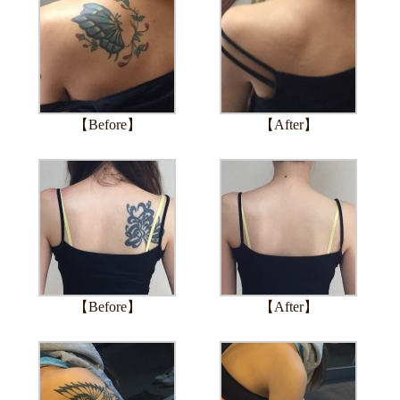
【Before】
【After】
【Before】
【After】