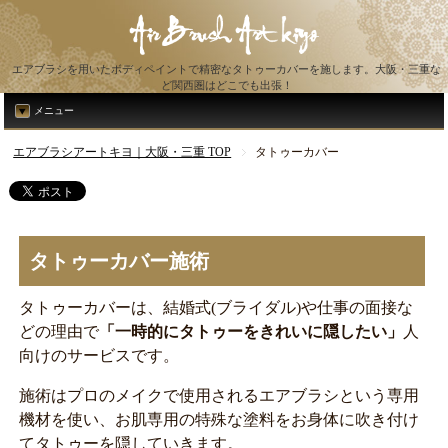
エアブラシを用いたボディペイントで精密なタトゥーカバーを施します。大阪・三重な
ど関西圏はどこでも出張！
メニュー
エアブラシアートキヨ｜大阪・三重 TOP
タトゥーカバー
タトゥーカバー施術
タトゥーカバーは、結婚式(ブライダル)や仕事の面接な
どの理由で
「一時的にタトゥーをきれいに隠したい」
人
向けのサービスです。
施術はプロのメイクで使用されるエアブラシという専用
機材を使い、お肌専用の特殊な塗料をお身体に吹き付け
てタトゥーを隠していきます。