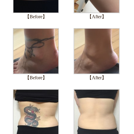
【Before】
【After】
【Before】
【After】