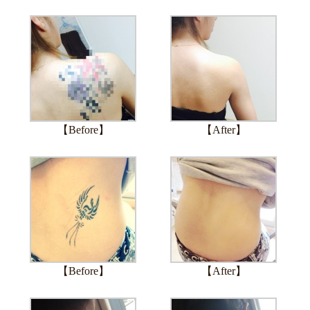
【Before】
【After】
【Before】
【After】