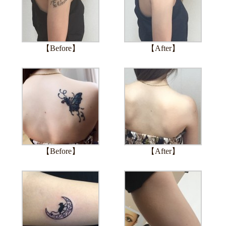
【Before】
【After】
【Before】
【After】