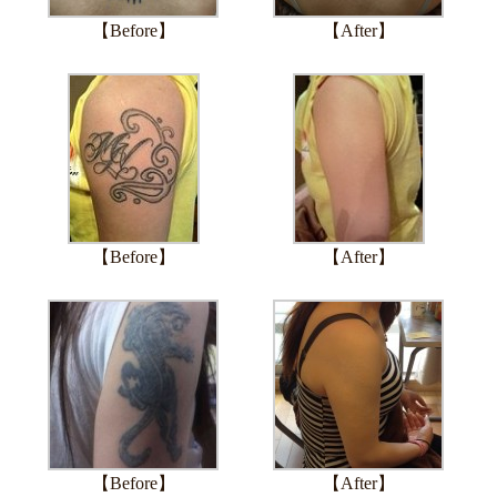
【Before】
【After】
【Before】
【After】
【Before】
【After】