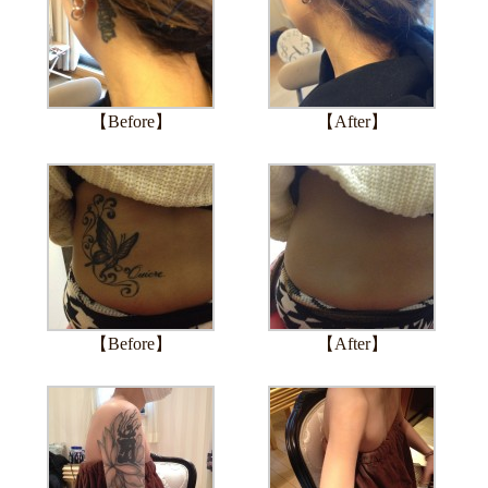
【Before】
【After】
【Before】
【After】