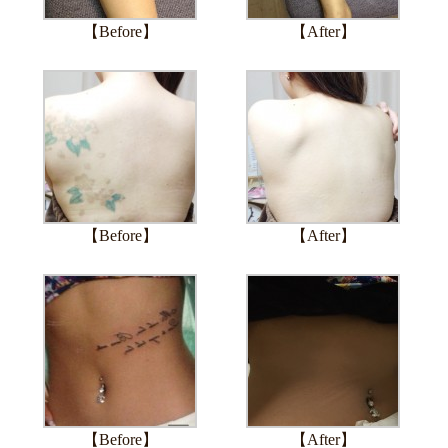
【Before】
【After】
【Before】
【After】
【Before】
【After】