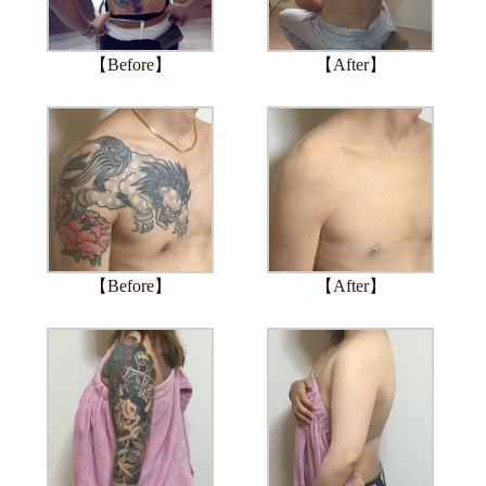
【Before】
【After】
【Before】
【After】