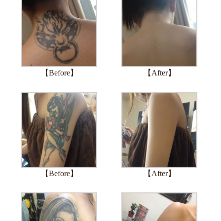
【Before】
【After】
【Before】
【After】