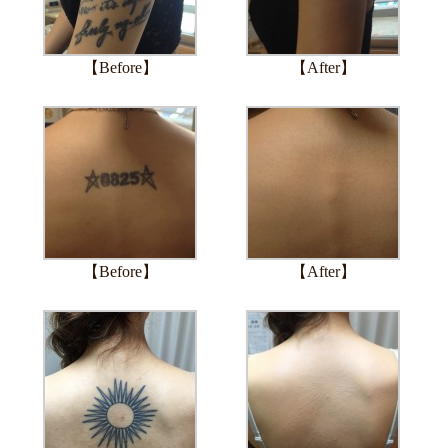
【Before】
【After】
【Before】
【After】