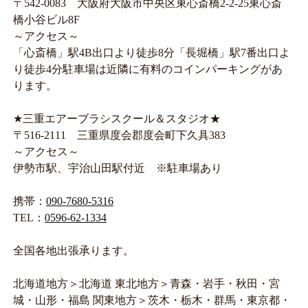
〒542-0083 大阪府大阪市中央区東心斎橋2-2-25東心斎
橋小谷ビル8F
～アクセス～
「心斎橋」駅4B出口より徒歩8分「長堀橋」駅7番出口よ
り徒歩4分駐車場は近隣に有料のコインパーキングがあ
ります。
★三重エアーブラシスクール＆スタジオ★
〒516-2111 三重県度会郡度会町下久具383
～アクセス～
伊勢市駅、宇治山田駅付近 ※駐車場あり
携帯：
090-7680-5316
TEL：
0596-62-1334
全国各地出張承ります。
北海道地方＞北海道 東北地方＞青森・岩手・秋田・宮
城・山形・福島 関東地方＞茨木・栃木・群馬・東京都・