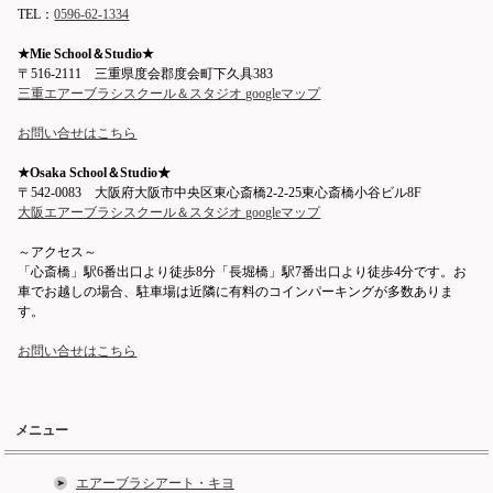
TEL：
0596-62-1334
★Mie School＆Studio★
〒516-2111 三重県度会郡度会町下久具383
三重エアーブラシスクール＆スタジオ googleマップ
お問い合せはこちら
★Osaka School＆Studio★
〒542-0083 大阪府大阪市中央区東心斎橋2-2-25東心斎橋小谷ビル8F
大阪エアーブラシスクール＆スタジオ googleマップ
～アクセス～
「心斎橋」駅6番出口より徒歩8分「長堀橋」駅7番出口より徒歩4分です。お
車でお越しの場合、駐車場は近隣に有料のコインパーキングが多数ありま
す。
お問い合せはこちら
メニュー
エアーブラシアート・キヨ