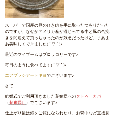
スーパーで国産の豚のひき肉を手に取ったつもりだった
のですが、なぜかアメリカ産が混じってる牛と豚の合挽
きを間違えて買っちゃったのが残念だったけど、まあま
あ美味しくできました( ´ ▽ ` )ﾉ
最近のマイブームはブロッコリーです♪
毎日のように食べてます( ´ ▽ ` )ﾉ
エアブラシアートキヨ
でございます♪
さて
結婚式でご利用頂きました花嫁様への
タトゥーカバー
（
刺青隠し
）でございます♪
仕上がり後は鏡をご覧になられたり、お背中など直接見