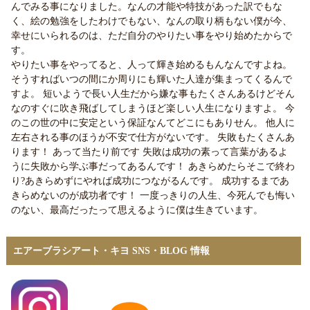
んでみる事になりました。なんの才能や特技があった訳でもな
く、絵の勉強をしたわけでもない、なんの取り柄もない僕が今、
幸せにいられるのは、ただ自分のやりたい事をやり始めたからで
す。
やりたい事をやってると、人って輝き始めるもんなんですよね。
そうすればいつの間にか周りにも輝いた人達が集まってくるんで
すよ。 短いようで長い人生だから嫌な事もたくさんあるけどそん
なのすぐに吹き飛ばしてしまうほど楽しい人生になりますよ。 今
のこの世の中に安定という保証なんてどこにもありせん。 他人に
左右される事のほうが不安で仕方がないです。 失敗もたくさんあ
ります！ あって当たり前です 失敗は成功の素って言葉があるよ
うに失敗から学ぶ事だってあるんです！ あきらめたらそこで終わ
り?あきらめずにやれば成功につながるんです。 成功するまであ
きらめないのが成功者です！ 一度っきりの人生、今死んでも悔い
のない、最高だったって思えるように僕は生きています。
エアーブラシアート・キヨ SNS・BLOG 情報