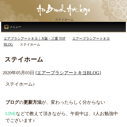
ステイホーム
メニュー
エアブラシアートキヨ｜大阪・三重 TOP
エアーブラシアートキヨ
BLOG
ステイホーム
ステイホーム
2020年05月03日
[
エアーブラシアートキヨBLOG
]
ステイホーム♪
ブログ
の
更新方法
が、変わったらしく分からない
LINE
などで教えて頂きながら、午前中は、1人お勉強中
でございます♪