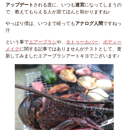
アップデート
される度に、いつも
迷宮
になってしまうの
で、教えてもらえる人が居てほんと助かりますね♪
やっぱり僕は、いつまで経っても
アナログ人間
ですねっ
汗
という事で
エアーブラシ
や、
タトゥーカバー
、
ボディー
メイク
に関する記事ではありませんがテストとして、更
新してみましたエアーブラシアートキヨでございます♪