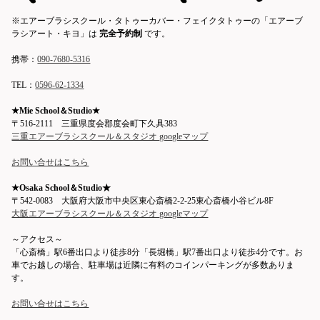
※エアーブラシスクール・タトゥーカバー・フェイクタトゥーの「エアーブ
ラシアート・キヨ」は
完全予約制
です。
携帯：
090-7680-5316
TEL：
0596-62-1334
★Mie School＆Studio★
〒516-2111 三重県度会郡度会町下久具383
三重エアーブラシスクール＆スタジオ googleマップ
お問い合せはこちら
★Osaka School＆Studio★
〒542-0083 大阪府大阪市中央区東心斎橋2-2-25東心斎橋小谷ビル8F
大阪エアーブラシスクール＆スタジオ googleマップ
～アクセス～
「心斎橋」駅6番出口より徒歩8分「長堀橋」駅7番出口より徒歩4分です。お
車でお越しの場合、駐車場は近隣に有料のコインパーキングが多数ありま
す。
お問い合せはこちら