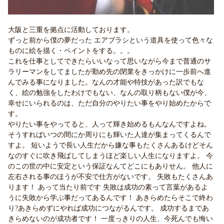
大阪と三重を拠点に活動しております。
ずっと前から僕の夢だった エアブラシという道具を使って色々な
ものに絵を描く・ペイントをする。。。
これを仕事としてできたらいいなって思いながら今まで普通のサ
ラリーマンをしてましたが勤め先の閉業をきっかけに一歩前へ進
んでみる事になりました。なんの才能や特技があった訳でもな
く、絵の勉強をしたわけでもない、なんの取り柄もない僕が今、
幸せにいられるのは、ただ自分のやりたい事をやり始めたからで
す。
やりたい事をやってると、人って輝き始めるもんなんですよね。
そうすればいつの間にか周りにも輝いた人達が集まってくるんで
すよ。 短いようで長い人生だから嫌な事もたくさんあるけどそん
なのすぐに吹き飛ばしてしまうほど楽しい人生になりますよ。 今
のこの世の中に安定という保証なんてどこにもありせん。 他人に
左右される事のほうが不安で仕方がないです。 失敗もたくさんあ
ります！ あって当たり前です 失敗は成功の素って言葉があるよ
うに失敗から学ぶ事だってあるんです！ あきらめたらそこで終わ
り?あきらめずにやれば成功につながるんです。 成功するまであ
きらめないのが成功者です！ 一度っきりの人生、今死んでも悔い