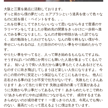
大阪と三重を拠点に活動しております。
ずっと前から僕の夢だった エアブラシという道具を使って色々な
ものに絵を描く・ペイントをする。。。
これを仕事としてできたらいいなって思いながら今まで普通のサ
ラリーマンをしてましたが勤め先の閉業をきっかけに一歩前へ進
んでみる事になりました。なんの才能や特技があった訳でもな
く、絵の勉強をしたわけでもない、なんの取り柄もない僕が今、
幸せにいられるのは、ただ自分のやりたい事をやり始めたからで
す。
やりたい事をやってると、人って輝き始めるもんなんですよね。
そうすればいつの間にか周りにも輝いた人達が集まってくるんで
すよ。 短いようで長い人生だから嫌な事もたくさんあるけどそん
なのすぐに吹き飛ばしてしまうほど楽しい人生になりますよ。 今
のこの世の中に安定という保証なんてどこにもありせん。 他人に
左右される事のほうが不安で仕方がないです。 失敗もたくさんあ
ります！ あって当たり前です 失敗は成功の素って言葉があるよ
うに失敗から学ぶ事だってあるんです！ あきらめたらそこで終わ
り?あきらめずにやれば成功につながるんです。 成功するまであ
きらめないのが成功者です！ 一度っきりの人生、今死んでも悔い
のない、最高だったって思えるように僕は生きています。