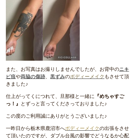
また、お写真はお撮りしませんでしたが、お背中の
ニキ
ビ痕
や
両脇の傷跡
、
黒ずみ
の
ボディーメイク
もさせて頂
きました♪
仕上がってくにつれて、旦那様と一緒に
『めちゃすご
っ！』
とずっと言ってくださっておりました♪
この度のご利用誠にありがとうございました♪
一昨日から栃木県鹿沼市へ
ボディーメイク
の出張をさせ
て頂いたのですが、ダブル台風の影響でどうなるか心配