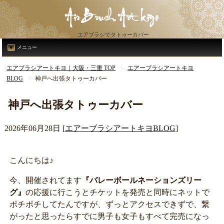
エアブラシでタトゥーカバー
メニュー
エアブラシアートキヨ｜大阪・三重 TOP
エアーブラシアートキヨ
BLOG
神戸へ出張タトゥーカバー
神戸へ出張タトゥーカバー
2026年06月28日
[
エアーブラシアートキヨBLOG
]
こんにちは♪
今、開催されてます
『バレーボールネーションズリー
グ』
の応援に行こうとチケットを発売と同時にネットで
ポチポチしてたんですが、ずっとアクセスできずで、繋
がったと思ったらすでに男子も女子もすべて完売になっ