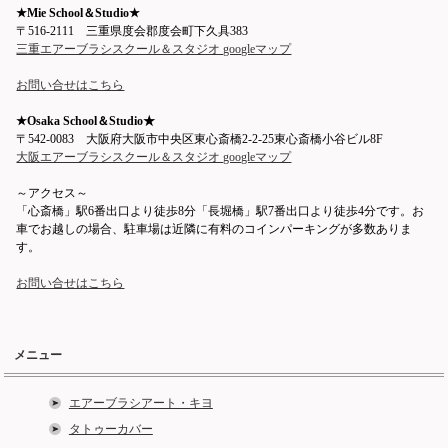
★Mie School＆Studio★
〒516-2111 三重県度会郡度会町下久具383
三重エアーブラシスクール＆スタジオ googleマップ
お問い合せはこちら
★Osaka School＆Studio★
〒542-0083 大阪府大阪市中央区東心斎橋2-2-25東心斎橋小谷ビル8F
大阪エアーブラシスクール＆スタジオ googleマップ
～アクセス～
「心斎橋」駅6番出口より徒歩8分「長堀橋」駅7番出口より徒歩4分です。お
車でお越しの場合、駐車場は近隣に有料のコインパーキングが多数ありま
す。
お問い合せはこちら
メニュー
エアーブラシアート・キヨ
タトゥーカバー