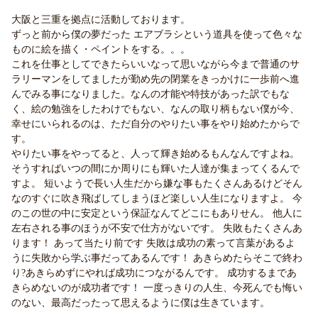
大阪と三重を拠点に活動しております。
ずっと前から僕の夢だった エアブラシという道具を使って色々な
ものに絵を描く・ペイントをする。。。
これを仕事としてできたらいいなって思いながら今まで普通のサ
ラリーマンをしてましたが勤め先の閉業をきっかけに一歩前へ進
んでみる事になりました。なんの才能や特技があった訳でもな
く、絵の勉強をしたわけでもない、なんの取り柄もない僕が今、
幸せにいられるのは、ただ自分のやりたい事をやり始めたからで
す。
やりたい事をやってると、人って輝き始めるもんなんですよね。
そうすればいつの間にか周りにも輝いた人達が集まってくるんで
すよ。 短いようで長い人生だから嫌な事もたくさんあるけどそん
なのすぐに吹き飛ばしてしまうほど楽しい人生になりますよ。 今
のこの世の中に安定という保証なんてどこにもありせん。 他人に
左右される事のほうが不安で仕方がないです。 失敗もたくさんあ
ります！ あって当たり前です 失敗は成功の素って言葉があるよ
うに失敗から学ぶ事だってあるんです！ あきらめたらそこで終わ
り?あきらめずにやれば成功につながるんです。 成功するまであ
きらめないのが成功者です！ 一度っきりの人生、今死んでも悔い
のない、最高だったって思えるように僕は生きています。