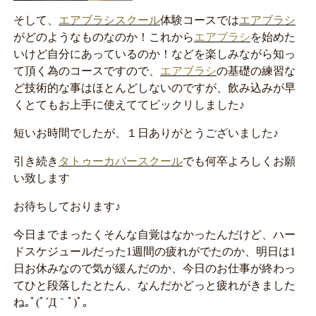
そして、
エアブラシスクール
体験コースでは
エアブラシ
がどのようなものなのか！これから
エアブラシ
を始めた
いけど自分にあっているのか！などを楽しみながら知っ
て頂く為のコースですので、
エアブラシ
の基礎の練習な
ど技術的な事はほとんどしないのですが、飲み込みが早
くとてもお上手に使えててビックリしました♪
短いお時間でしたが、１日ありがとうございました♪
引き続き
タトゥーカバースクール
でも何卒よろしくお願
い致します
お待ちしております♪
今日までまったくそんな自覚はなかったんだけど、ハー
ドスケジュールだった1週間の疲れがでたのか、明日は1
日お休みなので気が緩んだのか、今日のお仕事が終わっ
てひと段落したとたん、なんだかどっと疲れがきました
ね｡ﾟ(ﾟ´Д｀ﾟ)ﾟ｡