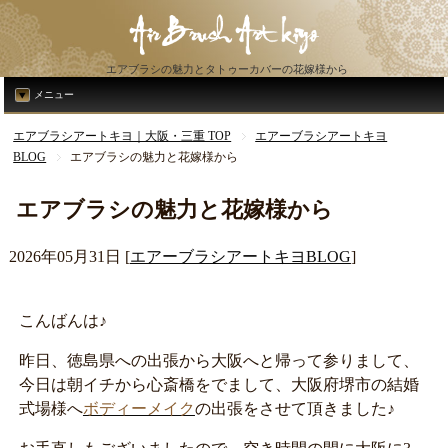
エアブラシの魅力とタトゥーカバーの花嫁様から
メニュー
エアブラシアートキヨ｜大阪・三重 TOP
エアーブラシアートキヨ
BLOG
エアブラシの魅力と花嫁様から
エアブラシの魅力と花嫁様から
2026年05月31日
[
エアーブラシアートキヨBLOG
]
こんばんは♪
昨日、徳島県への出張から大阪へと帰って参りまして、
今日は朝イチから心斎橋をでまして、大阪府堺市の結婚
式場様へ
ボディーメイク
の出張をさせて頂きました♪