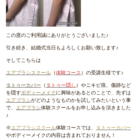
この度のご利用誠にありがとうございました♪
引き続き、結婚式当日もよろしくお願い致します♪
そしてこちらは
エアブラシスクール
（
体験コース
）の受講生様です♪
タトゥーカバー
（
タトゥー隠し
）やニキビ痕、傷跡など
を隠す
ボディーメイク
に興味があるとのことで、先ずは
エアブラシ
がどのようなものかを試してみたいという事
で、
エアブラシ
体験スクールをお申し込みを頂きました
♪
※
エアブラシスクール
体験コースでは、
タトゥーカバー
やボディーメイクの内容は含まれておりません！