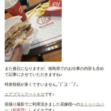
また後日になりますが、徳島県でのお仕事の内容も含め
て記事にさせていただきますね♪
時差投稿が多くてすいません｡ﾟ(ﾟ´Д｀ﾟ)ﾟ｡
エアブラシアートキヨ
です♪
前撮り撮影でご利用頂きました花嫁様への
タトゥーカバ
ー
（
刺青隠し
）メイクです♪