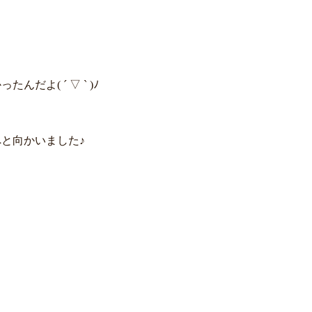
よ( ´ ▽ ` )ﾉ
と向かいました♪