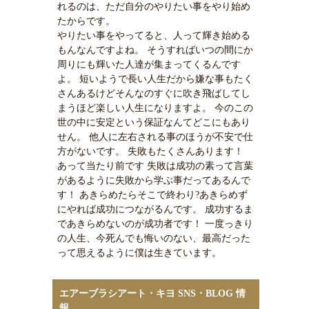
れるのは、ただ自分のやりたい事をやり始め
たからです。
やりたい事をやってると、人って輝き始める
もんなんですよね。 そうすればいつの間にか
周りにも輝いた人達が集まってくるんです
よ。 短いようで長い人生だから嫌な事もたく
さんあるけどそんなのすぐに吹き飛ばしてし
まうほど楽しい人生になりますよ。 今のこの
世の中に安定という保証なんてどこにもあり
せん。 他人に左右される事のほうが不安で仕
方がないです。 失敗もたくさんあります！
あって当たり前です 失敗は成功の素って言葉
があるように失敗から学ぶ事だってあるんで
す！ あきらめたらそこで終わり?あきらめず
にやれば成功につながるんです。 成功するま
であきらめないのが成功者です！ 一度っきり
の人生、今死んでも悔いのない、最高だった
って思えるように僕は生きています。
エアーブラシアート・キヨ SNS・BLOG 情
報