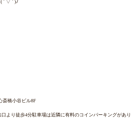
 ` )ﾉ
東心斎橋小谷ビル8F
番出口より徒歩4分駐車場は近隣に有料のコインパーキングがあり