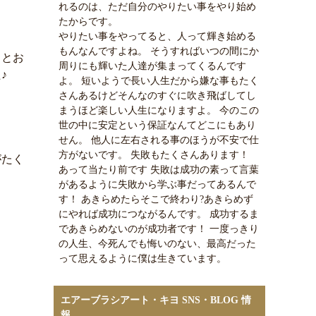
れるのは、ただ自分のやりたい事をやり始め
たからです。
やりたい事をやってると、人って輝き始める
もんなんですよね。 そうすればいつの間にか
ろとお
周りにも輝いた人達が集まってくるんです
♪
よ。 短いようで長い人生だから嫌な事もたく
さんあるけどそんなのすぐに吹き飛ばしてし
まうほど楽しい人生になりますよ。 今のこの
世の中に安定という保証なんてどこにもあり
せん。 他人に左右される事のほうが不安で仕
方がないです。 失敗もたくさんあります！
がたく
あって当たり前です 失敗は成功の素って言葉
があるように失敗から学ぶ事だってあるんで
す！ あきらめたらそこで終わり?あきらめず
にやれば成功につながるんです。 成功するま
であきらめないのが成功者です！ 一度っきり
の人生、今死んでも悔いのない、最高だった
って思えるように僕は生きています。
エアーブラシアート・キヨ SNS・BLOG 情
報