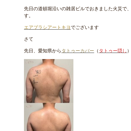
先日の道頓堀沿いの雑居ビルでおきました火災で
す。
エアブラシアートキヨ
でございます
さて
先日、愛知県から
タトゥーカバー
（
タトゥー隠し